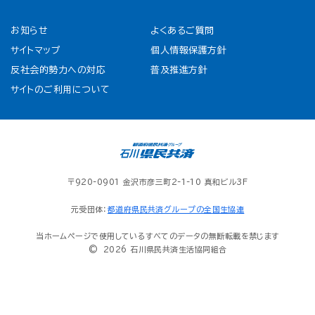
お知らせ
よくあるご質問
サイトマップ
個人情報保護方針
反社会的勢力への対応
普及推進方針
サイトのご利用について
〒920-0901 金沢市彦三町2-1-10 真和ビル3F
元受団体：
都道府県民共済グループの全国生協連
当ホームページで使用しているすべてのデータの無断転載を禁じます
© 2026 石川県民共済生活協同組合