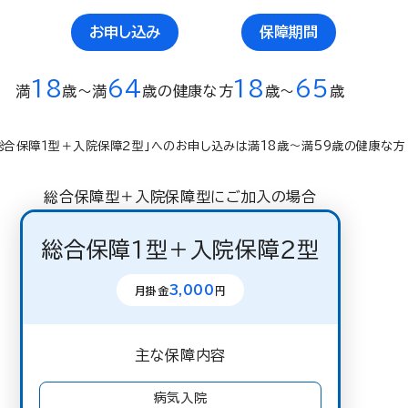
お申し込み
保障期間
18
64
18
65
満
歳〜満
歳の健康な方
歳〜
歳
総合保障１型＋入院保障２型」へのお申し込みは満18歳～満59歳の健康な方
総合保障型＋入院保障型にご加入の場合
総合保障１型＋入院保障２型
3,000
月掛金
円
主な保障内容
病気入院