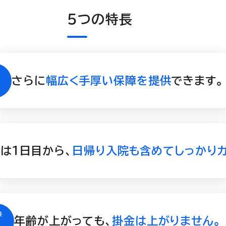
５つの特長
さらに
幅広く手厚い保障を提供
できます。
は１日目から、
日帰り入院も含めてしっかりカ
年齢が上がっても、
掛金は上がりません。