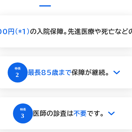
0円(*1)
の入院保障。先進医療や死亡など
最長85歳まで
保障が継続。
医師の診査は
不要
です。