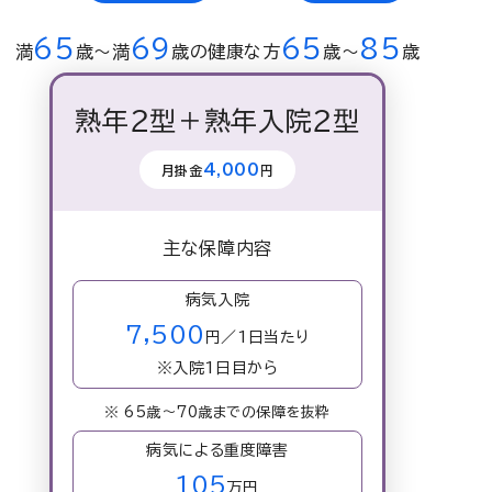
65
69
65
85
満
歳〜満
歳の健康な方
歳〜
歳
熟年２型＋熟年入院２型
4,000
月掛金
円
主な保障内容
病気入院
7,500
円／1日当たり
※入院1日目から
※ 65歳～70歳までの保障を抜粋
病気による重度障害
105
万円