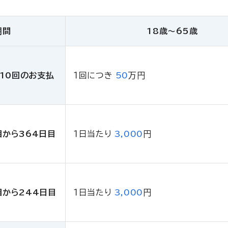
期間
18歳〜65歳
10回のお支払
１回につき
50
万円
目から364日目
１日当たり
3,000
円
目から244日目
１日当たり
3,000
円