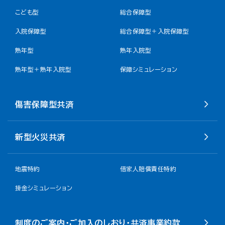
こども型
総合保障型
入院保障型
総合保障型＋入院保障型
熟年型
熟年入院型
熟年型＋熟年入院型
保障シミュレーション
傷害保障型共済
新型火災共済
地震特約
借家人賠償責任特約
掛金シミュレーション
制度のご案内・ご加入のしおり・共済事業約款