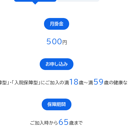
月掛金
5
00
円
お申し込み
18
59
障型」・「入院保障型」にご加入の満
歳〜満
歳の健康な
保障期間
65
ご加入時から
歳まで