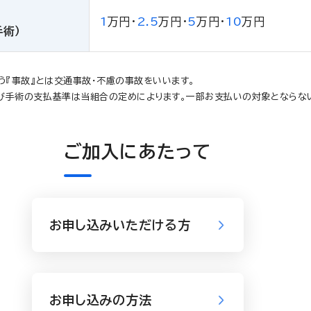
1
万円・
2.5
万円・
5
万円・
10
万円
術）
う『事故』とは交通事故・不慮の事故をいいます。
び手術の支払基準は当組合の定めによります。一部お支払いの対象とならな
ご加入にあたって
お申し込みいただける方
お申し込みの方法